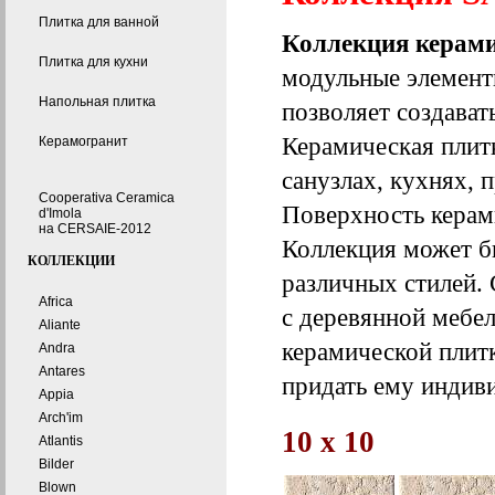
Плитка для ванной
Коллекция керам
Плитка для кухни
модульные элементы
Напольная плитка
позволяет создават
Керамическая плит
Керамогранит
санузлах, кухнях, п
Cooperativa Ceramica
Поверхность керам
d'Imola
на CERSAIE-2012
Коллекция может б
КОЛЛЕКЦИИ
различных стилей.
Africa
с деревянной мебе
Aliante
керамической плитк
Andra
Antares
придать ему индив
Appia
Arch'im
10 x 10
Atlantis
Bilder
Blown