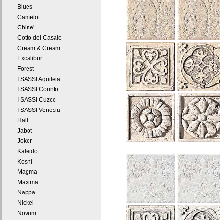
Blues
Camelot
Chine'
Cotto del Casale
Cream & Cream
Excalibur
Forest
I SASSI Aquileia
I SASSI Corinto
I SASSI Cuzco
I SASSI Venesia
Hall
Jabot
Joker
Kaleido
Koshi
Magma
Maxima
Nappa
Nickel
Novum