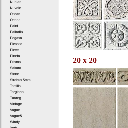
Nubian
Nuvole
Ocean
Ortona
Paint
Palladio
Pegaso
Picasso
Pieve
Pineto
20 x 20
Prisma
Sakura
Stone
Strobus 5mm
Tactilis
Torgiano
Tuareg
Vintage
Vogue
Vogue5
Windy