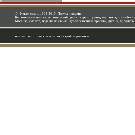
©
«Keramos.su»
, 1998-2013. Плитка и камень.
Керамическая плитка, керамический гранит, керамогранит, терракота, стеклоблоки
Мозаика, смальта, изделия из стекла. Художественные проекты, дизайн, предметы
плитка
|
исторические заметки
|
строй нормативы