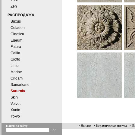
York
Zen
РАСПРОДАЖА
Buxus
Celadon
Cinetica
Egeum
Futura
Gallia
Giotto
Lime
Marine
Origami
Samarkand
Saturnia
Skin
Velvet
Xanto
Yo-yo
• Начало
• Керамическая плитка
• 
Поиск по сайту