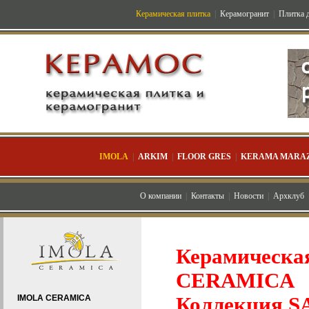
Керамическая плитка
|
Керамогранит
|
Плитка д
IMOLA
|
ARKIM
|
FLOOR GRES
|
KERAMA MARAZ
О компании
|
Контакты
|
Новости
|
Архклуб
Керамическа
CERAMICA
IMOLA CERAMICA
Коллекция 