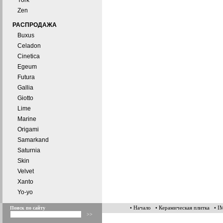
York
Zen
РАСПРОДАЖА
Buxus
Celadon
Cinetica
Egeum
Futura
Gallia
Giotto
Lime
Marine
Origami
Samarkand
Saturnia
Skin
Velvet
Xanto
Yo-yo
• Начало
• Керамическая плитка
• 
Поиск по сайту