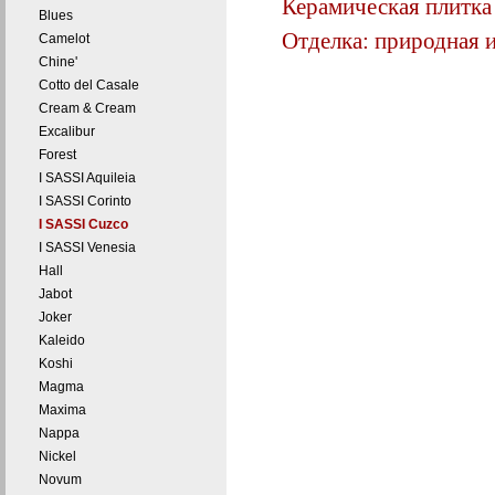
Керамическая плитка 
Blues
Отделка: природная 
Camelot
Chine'
Cotto del Casale
Cream & Cream
Excalibur
Forest
I SASSI Aquileia
I SASSI Corinto
I SASSI Cuzco
I SASSI Venesia
Hall
Jabot
Joker
Kaleido
Koshi
Magma
Maxima
Nappa
Nickel
Novum