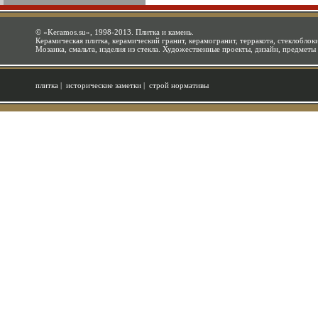
©
«Keramos.su»
, 1998-2013. Плитка и камень.
Керамическая плитка, керамический гранит, керамогранит, терракота, стеклоблоки
Мозаика, смальта, изделия из стекла. Художественные проекты, дизайн, предметы
плитка
|
исторические заметки
|
строй нормативы