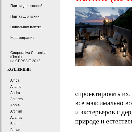
Плитка для ванной
Плитка для кухни
Напольная плитка
Керамогранит
Cooperativa Ceramica
d'Imola
на CERSAIE-2012
КОЛЛЕКЦИИ
Africa
Aliante
спроектировать их
Andra
Antares
все максимально в
Appia
и экстерьеров с де
Arch'im
Atlantis
природе и естестве
Bilder
Blown