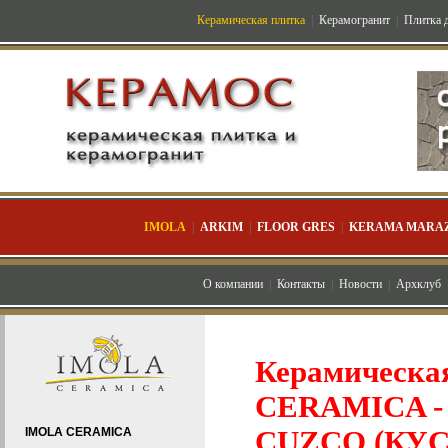
Керамическая плитка
|
Керамогранит
|
Плитка д
IMOLA
|
ARKIM
|
FLOOR GRES
|
KERAMA MARAZ
О компании
|
Контакты
|
Новости
|
Архклуб
Керамическа
CERAMICA - К
IMOLA CERAMICA
CUZCO (КУС