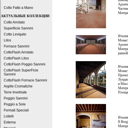
Швейц
Архите
Cotto Fatto a Mano
Частна
Матери
АКТУАЛЬНЫЕ КОЛЛЕКЦИИ
Cotto Arrotato
Superfiicie Sannini
Cotto Levigato
Италия
Litos
Монаст
Архите
Fornace Sannini
Матери
CottoFlash Arrotato
pannell
CottoFlash Litos
CottoFlash Poggio Sannini
Италия
CottoFlash SuperFicie
Монаст
Sannini
Проект
Луиджи
CottoFlash Fornace Sannini
и Масс
Argille Cromatiche
Матери
Terre Invetriate
Площад
Poggio Sannini
Poggio a Sole
Formati Speciali
Listelli
Итали
Il Borg
Externa
Матери