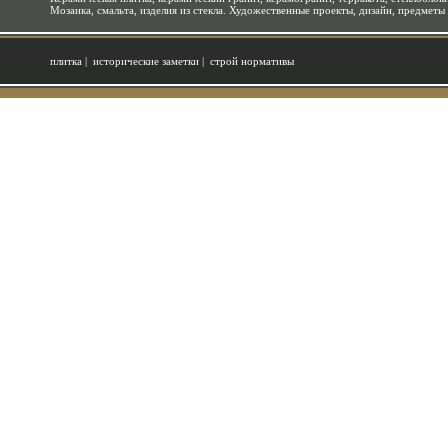
Мозаика, смальта, изделия из стекла. Художественные проекты, дизайн, предметы
плитка
|
исторические заметки
|
строй нормативы