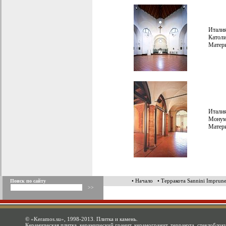
Итали
Католи
Матери
Италия
Монуме
Матери
• Начало
• Терракота Sannini Imprune
Поиск по сайту
©
«Keramos.su»
, 1998-2013. Плитка и камень.
Керамическая плитка, керамический гранит, керамогранит, терракота, стеклоблоки