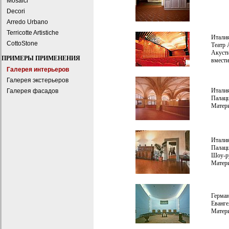
Mosaici
Decori
Arredo Urbano
Terricotte Artistiche
Италия
CottoStone
Театр A
Акусти
ПРИМЕРЫ ПРИМЕНЕНИЯ
вмести
Галерея интерьеров
Галерея экстерьеров
Италия
Галерея фасадов
Палацц
Матери
Италия
Палац
Шоу-ру
Матери
Герман
Еванге
Матери