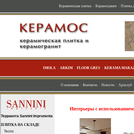
Керамическая плитка
|
Керамогранит
|
Плитка д
IMOLA
|
ARKIM
|
FLOOR GRES
|
KERAMA MARAZ
О компании
|
Контакты
|
Новости
|
Архклуб
Интерьеры с использованием
Терракота Sannini Imprunenta
ПЛИТКА НА СКЛАДЕ
Tecno