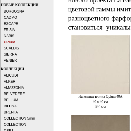
нового проекта La Fa
НОВЫЕ КОЛЛЕКЦИИ
цветовой гаммы имити
BORGOGNA
разноцветного фарфо
CADMO
ESCAPE
становиться уникаль
FRISIA
NABIS
OPIUM
SCALDIS
SIERRA
VENIER
КОЛЛЕКЦИИ
ALICUDI
ALKER
AMAZZONIA
BELVEDERE
Напольная плитка Opium 40A
BELLUM
40 x 40 см
BILUNA
9 мм
BRENTA
COLLECTION 5mm
COLLECTION
DRILL