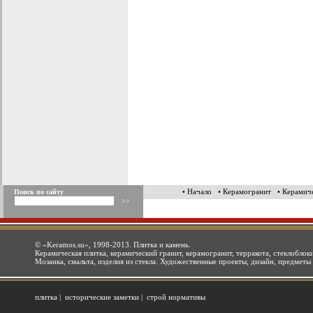
• Начало
• Керамогранит
• Керамич
Поиск по сайту
©
«Keramos.su»
, 1998-2013. Плитка и камень.
Керамическая плитка, керамический гранит, керамогранит, терракота, стеклоблоки
Мозаика, смальта, изделия из стекла. Художественные проекты, дизайн, предметы
плитка
|
исторические заметки
|
строй нормативы