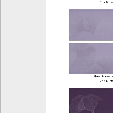
25 x 60
с
Декор Ginko L
25 x 60 с