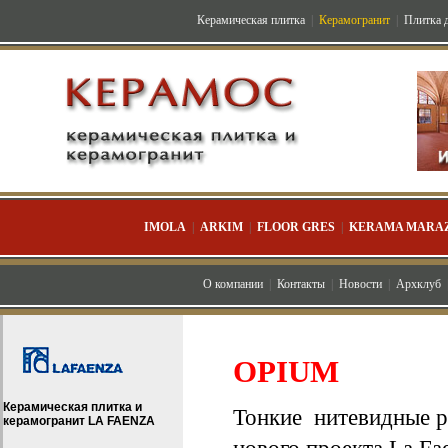
Керамическая плитка
|
Керамогранит
|
Плитка д
IMOLA
|
ARKIM
|
FLOOR GRES
|
KERAMA MARAZ
О компании
|
Контакты
|
Новости
|
Архклуб
OPIUM
Керамическая плитка и
Тонкие нитевидные р
керамогранит LA FAENZA