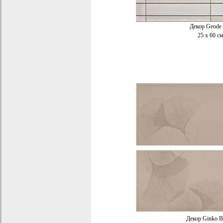
Декор Geode
25 x 60 с
Декор
Ginko B