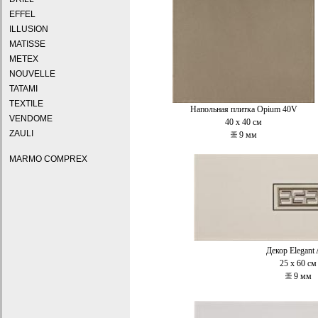
EFFEL
ILLUSION
MATISSE
METEX
NOUVELLE
TATAMI
TEXTILE
Напольная плитка Opium 40V
VENDOME
40 x 40 см
ZAULI
9 мм
MARMO COMPREX
Декор
Elegant
25 x 60
см
9
мм