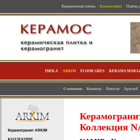
Керамическая плитка
|
Керамогранит
|
Плитка д
IMOLA
|
ARKIM
|
FLOOR GRES
|
KERAMA MARAZ
О компании
|
Контакты
|
Новости
|
Архклуб
Керамогранит
Коллекция 
Керамогранит ARKIM
КОЛЛЕКЦИИ