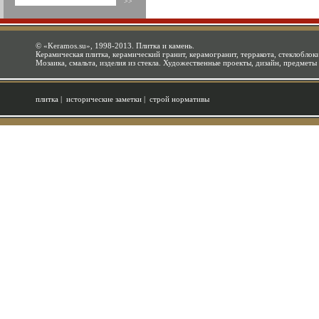
©
«Keramos.su»
, 1998-2013. Плитка и камень.
Керамическая плитка, керамический гранит, керамогранит, терракота, стеклоблоки
Мозаика, смальта, изделия из стекла. Художественные проекты, дизайн, предметы
плитка
|
исторические заметки
|
строй нормативы