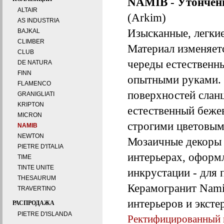
NAMIB - Утончен
ALTAIR
(Arkim)
AS INDUSTRIA
Изысканные, легки
BAJKAL
CLIMBER
Материал изменяет
CLUB
череды естественны
DE NATURA
FINN
опытными руками. 
FLAMENCO
поверхностей слан
GRANIGLIATI
KRIPTON
естественный беже
MICRON
строгими цветовым
NAMIB
NEWTON
Мозаичные декоры 
PIETRE D'ITALIA
интерьерах, оформ
TIME
TINTE UNITE
инкрустации - для 
THESAURUM
Керамогранит Nami
TRAVERTINO
интерьеров и эксте
РАСПРОДАЖА
PIETRE D'ISLANDA
Ректифицированный к