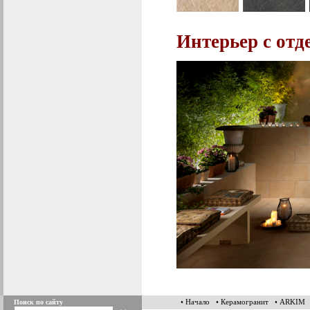
Интерьер c от
• Начало
• Керамогранит
• ARKIM
Поиск по сайту