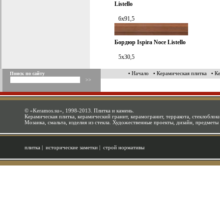
Listello
6x91,5
Бордюр
Ispira Noce Listello
5x30,5
• Начало
• Керамическая плитка
• К
Поиск по сайту
©
«Keramos.su»
, 1998-2013. Плитка и камень.
Керамическая плитка, керамический гранит, керамогранит, терракота, стеклоблоки
Мозаика, смальта, изделия из стекла. Художественные проекты, дизайн, предметы
плитка
|
исторические заметки
|
строй нормативы